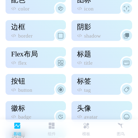
color
icon
边框
阴影
border
shadow
Flex布局
标题
flex
title
按钮
标签
button
tag
徽标
头像
badge
avatar
页脚
基础
组件
模板
图鸟